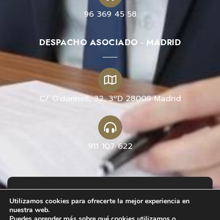
96 369 45 58
DESPACHO ASOCIADO - MADRID
C/ O’donnell, 32, 3ºD 28009 Madrid
911 107 622
Copyright 2026 – © Jorge Aparicio López ® –
Utilizamos cookies para ofrecerte la mejor experiencia en
Estrategia y defensa legal corporativa |
Aviso
nuestra web.
Legal
–
Política de Cookies
–
Política de
Puedes aprender más sobre qué cookies utilizamos o