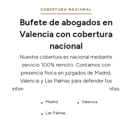
camiseta por tus intereses en el Levante, somos
contratos, hasta la defensa en juicios complicados.
nosotros.
COBERTURA NACIONAL
Protegemos tu patrimonio, tu libertad y tu negocio. Si
tienes un problema legal, nosotros tenemos la
Bufete de abogados en
herramienta jurídica para solucionarlo.
Valencia con cobertura
nacional
Nuestra cobertura es nacional mediante
servicio 100% remoto. Contamos con
presencia física en juzgados de Madrid,
Valencia y Las Palmas para defender tus
intereses. Tu seguridad jurídica no tiene límites.
Madrid
Valencia
Las Palmas