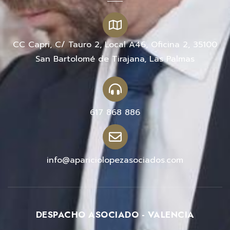
CC Capri, C/ Tauro 2, Local A46, Oficina 2, 35100
San Bartolomé de Tirajana, Las Palmas
617 868 886
info@apariciolopezasociados.com
DESPACHO ASOCIADO - VALENCIA