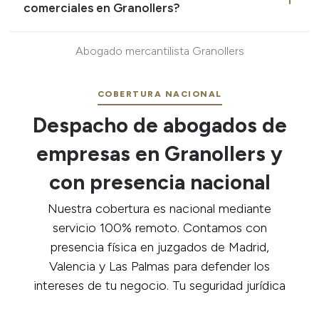
comerciales en Granollers?
delito societario o una disputa de propiedad
intelectual, la gestoría no tiene herramientas.
Sí. Gestionamos tus conflictos legales a distancia con
Abogado mercantilista Granollers
Nosotros aportamos la defensa letrada y la
total rigor. Si han tocado tu facturación o incumplido
consultoría legal avanzada que blinda tu patrimonio.
un acuerdo, preparamos la ofensiva legal. Nos
COBERTURA NACIONAL
encargamos de fundamentar jurídicamente tu
reclamación para defender tus derechos económicos
Despacho de abogados de
ante cualquier instancia.
empresas en Granollers y
con presencia nacional
Nuestra cobertura es nacional mediante
servicio 100% remoto. Contamos con
presencia física en juzgados de Madrid,
Valencia y Las Palmas para defender los
intereses de tu negocio. Tu seguridad jurídica
no tiene límites.