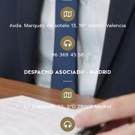
Avda. Marqués de sotelo 13, 19º 46002 Valencia
96 369 45 58
DESPACHO ASOCIADO - MADRID
C/ O’donnell, 32, 3ºD 28009 Madrid