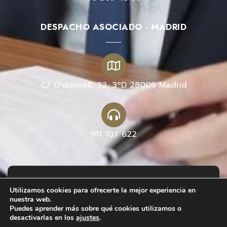
DESPACHO ASOCIADO - MADRID
C/ O’donnell, 32, 3ºD 28009 Madrid
911 107 622
Copyright 2026 – © Jorge Aparicio López ® –
Utilizamos cookies para ofrecerte la mejor experiencia en
Estrategia y defensa legal corporativa |
Aviso
nuestra web.
Legal
–
Política de Cookies
–
Política de
Puedes aprender más sobre qué cookies utilizamos o
desactivarlas en los
ajustes
.
Privacidad
.