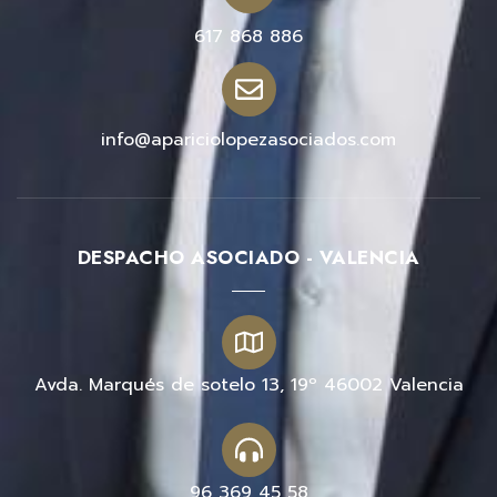
617 868 886
info@apariciolopezasociados.com
DESPACHO ASOCIADO - VALENCIA
Avda. Marqués de sotelo 13, 19º 46002 Valencia
96 369 45 58